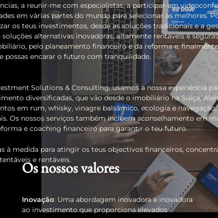
rências, a reunir-me com especialistas, a participar em videoconfe
dades em várias partes do mundo para selecionar as melhores. P
mizar os teus investimentos, desde as soluções tradicionais e a ge
 soluções alternativas inovadoras, altamente rentáveis e segura
iliário, pelo planeamento financeiro e da reforma e, finalmente
ue possas encarar o futuro com tranquilidade.
estment Solutions & Consulting, usamos a nossa experiência par
imento diversificadas, que vão desde o imobiliário na Suíça, Al
entos em rum, whisky, vinagre balsâmico, ecologia e navegaçã
nais. Os nossos serviços também incluem aconselhamento em ma
orma e coaching financeiro para garantir o teu futuro.
s à medida para atingir os teus objectivos financeiros, concen
entáveis e rentáveis.
Os nossos valores
Inovação
: Uma abordagem inovadora e inovadora
ao investimento que proporciona elevados